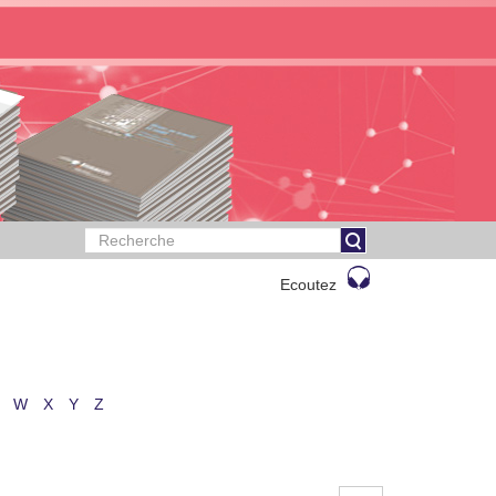
Ecoutez
W
X
Y
Z