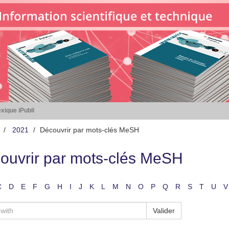
xique iPubli
2021
Découvrir par mots-clés MeSH
ouvrir par mots-clés MeSH
C
D
E
F
G
H
I
J
K
L
M
N
O
P
Q
R
S
T
U
V
Valider