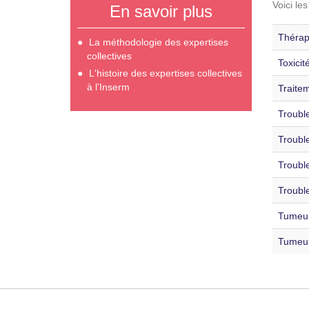
Voici le
En savoir plus
Thérap
La méthodologie des expertises
collectives
Toxicit
L'histoire des expertises collectives
à l'Inserm
Traitem
Trouble
Trouble
Trouble
Trouble
Tumeur
Tumeur