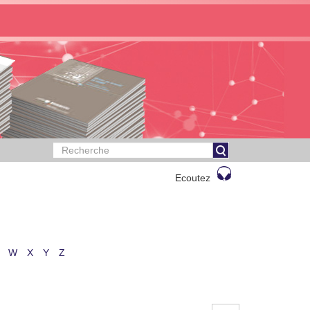
Ecoutez
W
X
Y
Z