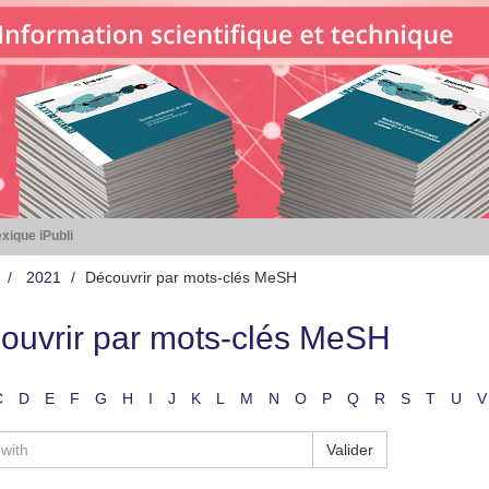
xique iPubli
2021
Découvrir par mots-clés MeSH
ouvrir par mots-clés MeSH
C
D
E
F
G
H
I
J
K
L
M
N
O
P
Q
R
S
T
U
V
Valider