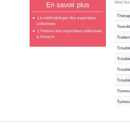
Voici le
En savoir plus
Thérap
La méthodologie des expertises
collectives
Toxicit
L'histoire des expertises collectives
à l'Inserm
Traitem
Trouble
Trouble
Trouble
Trouble
Tumeur
Tumeur