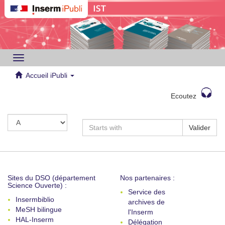
Toggle
navigation
Accueil iPubli
Ecoutez
Valider
Sites du DSO (département
Nos partenaires :
Science Ouverte) :
Service des
Insermbiblio
archives de
MeSH bilingue
l'Inserm
HAL-Inserm
Délégation