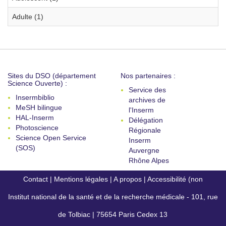
Adulte (1)
Sites du DSO (département
Nos partenaires :
Science Ouverte) :
Service des
Insermbiblio
archives de
MeSH bilingue
l'Inserm
HAL-Inserm
Délégation
Photoscience
Régionale
Science Open Service
Inserm
(SOS)
Auvergne
Rhône Alpes
Contact
|
Mentions légales
|
A propos
|
Accessibilité (non
Institut national de la santé et de la recherche médicale - 101, rue
conforme)
de Tolbiac | 75654 Paris Cedex 13