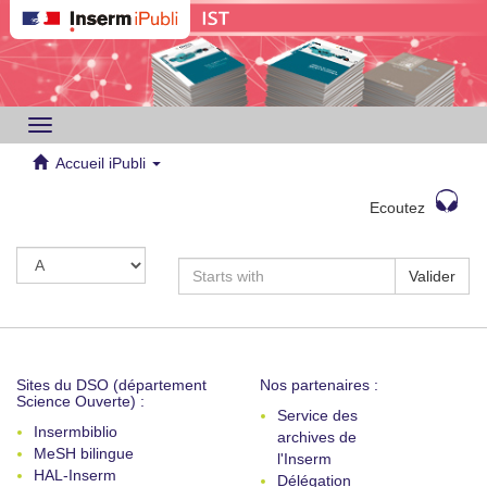
Toggle
navigation
Accueil iPubli
Ecoutez
Valider
Sites du DSO (département
Nos partenaires :
Science Ouverte) :
Service des
Insermbiblio
archives de
MeSH bilingue
l'Inserm
HAL-Inserm
Délégation