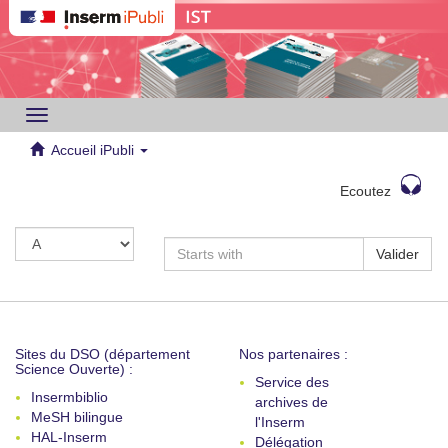
Toggle
navigation
Accueil iPubli
Ecoutez
Valider
Sites du DSO (département
Nos partenaires :
Science Ouverte) :
Service des
Insermbiblio
archives de
MeSH bilingue
l'Inserm
HAL-Inserm
Délégation