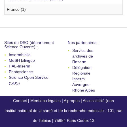
France (1)
Sites du DSO (département
Nos partenaires :
Science Ouverte) :
Service des
Insermbiblio
archives de
MeSH bilingue
l'Inserm
HAL-Inserm
Délégation
Photoscience
Régionale
Science Open Service
Inserm
(SOS)
Auvergne
Rhône Alpes
Contact
|
Mentions légales
|
A propos
|
Accessibilité (non
Institut national de la santé et de la recherche médicale - 101, rue
conforme)
de Tolbiac | 75654 Paris Cedex 13