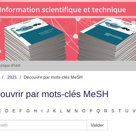
xique iPubli
2021
Découvrir par mots-clés MeSH
ouvrir par mots-clés MeSH
C
D
E
F
G
H
I
J
K
L
M
N
O
P
Q
R
S
T
U
V
Valider