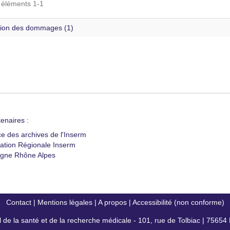
s éléments 1-1
ion des dommages (1)
enaires :
ce des archives de l'Inserm
ation Régionale Inserm
gne Rhône Alpes
Contact
|
Mentions légales
|
A propos
|
Accessibilité (non conforme)
al de la santé et de la recherche médicale - 101, rue de Tolbiac | 7565