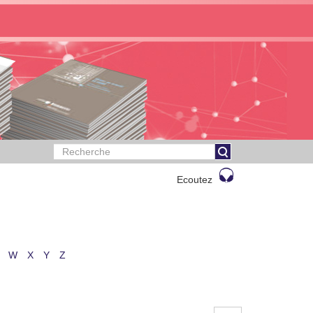
Ecoutez
W
X
Y
Z