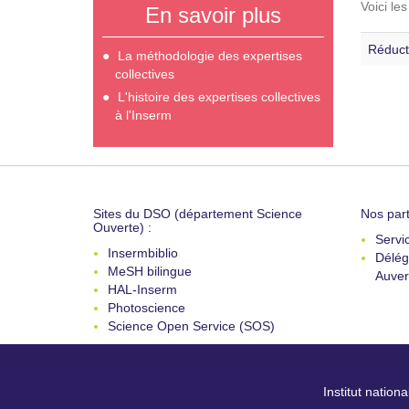
Voici le
En savoir plus
Réduct
La méthodologie des expertises
collectives
L'histoire des expertises collectives
à l'Inserm
Sites du DSO (département Science
Nos part
Ouverte) :
Servi
Insermbiblio
Délég
MeSH bilingue
Auver
HAL-Inserm
Photoscience
Science Open Service (SOS)
Institut nation