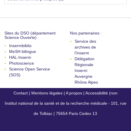
Sites du DSO (département
Nos partenaires :
Science Ouverte) :
Service des
Insermbiblio
archives de
MeSH bilingue
l'Inserm
HAL-Inserm
Délégation
Photoscience
Régionale
Science Open Service
Inserm
(SOS)
Auvergne
Rhône Alpes
Contact
|
Mentions légales
|
A propos
|
Accessibilité (non
Institut national de la santé et de la recherche médicale - 101, rue
conforme)
de Tolbiac | 75654 Paris Cedex 13