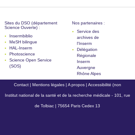
Sites du DSO (département
Nos partenaires :
Science Ouverte) :
Service des
Insermbiblio
archives de
MeSH bilingue
l'Inserm
HAL-Inserm
Délégation
Photoscience
Régionale
Science Open Service
Inserm
(SOS)
Auvergne
Rhône Alpes
Contact
|
Mentions légales
|
A propos
|
Accessibilité (non
Institut national de la santé et de la recherche médicale - 101, rue
conforme)
de Tolbiac | 75654 Paris Cedex 13