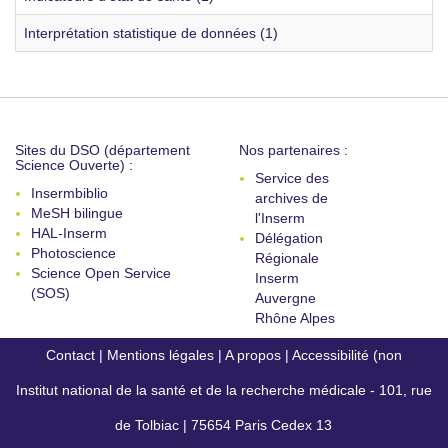
Interprétation statistique de données (1)
Sites du DSO (département
Nos partenaires :
Science Ouverte) :
Service des
Insermbiblio
archives de
MeSH bilingue
l'Inserm
HAL-Inserm
Délégation
Photoscience
Régionale
Science Open Service
Inserm
(SOS)
Auvergne
Rhône Alpes
Contact
|
Mentions légales
|
A propos
|
Accessibilité (non
Institut national de la santé et de la recherche médicale - 101, rue
conforme)
de Tolbiac | 75654 Paris Cedex 13