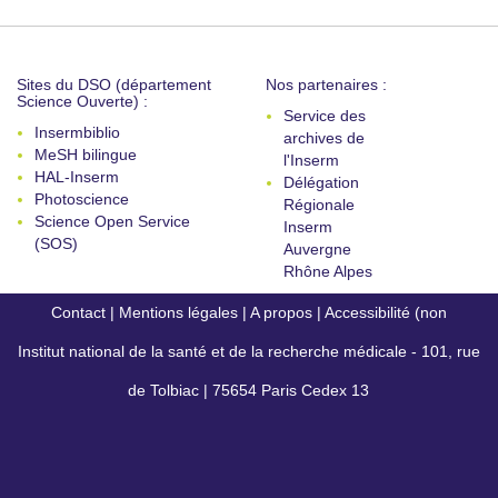
Sites du DSO (département
Nos partenaires :
Science Ouverte) :
Service des
Insermbiblio
archives de
MeSH bilingue
l'Inserm
HAL-Inserm
Délégation
Photoscience
Régionale
Science Open Service
Inserm
(SOS)
Auvergne
Rhône Alpes
Contact
|
Mentions légales
|
A propos
|
Accessibilité (non
Institut national de la santé et de la recherche médicale - 101, rue
conforme)
de Tolbiac | 75654 Paris Cedex 13