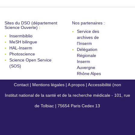
Sites du DSO (département
Nos partenaires :
Science Ouverte) :
Service des
Insermbiblio
archives de
MeSH bilingue
l'Inserm
HAL-Inserm
Délégation
Photoscience
Régionale
Science Open Service
Inserm
(SOS)
Auvergne
Rhône Alpes
Contact
|
Mentions légales
|
A propos
|
Accessibilité (non
Institut national de la santé et de la recherche médicale - 101, rue
conforme)
de Tolbiac | 75654 Paris Cedex 13