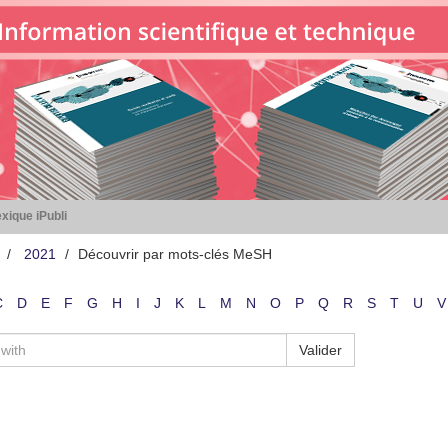
xique iPubli
2021
Découvrir par mots-clés MeSH
C
D
E
F
G
H
I
J
K
L
M
N
O
P
Q
R
S
T
U
V
Valider