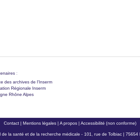
enaires :
ce des archives de l'Inserm
ation Régionale Inserm
gne Rhône Alpes
Contact
|
Mentions légales
|
A propos
|
Accessibilité (non conforme)
al de la santé et de la recherche médicale - 101, rue de Tolbiac | 7565