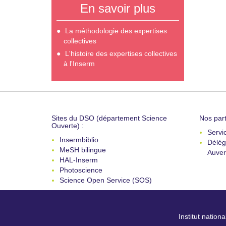
En savoir plus
La méthodologie des expertises
collectives
L'histoire des expertises collectives
à l'Inserm
Sites du DSO (département Science
Nos part
Ouverte) :
Servi
Insermbiblio
Délég
MeSH bilingue
Auver
HAL-Inserm
Photoscience
Science Open Service (SOS)
Institut nation