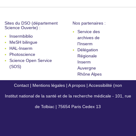
Sites du DSO (département
Nos partenaires :
Science Ouverte) :
Service des
Insermbiblio
archives de
MeSH bilingue
l'Inserm
HAL-Inserm
Délégation
Photoscience
Régionale
Science Open Service
Inserm
(SOS)
Auvergne
Rhône Alpes
Contact
|
Mentions légales
|
A propos
|
Accessibilité (non
Institut national de la santé et de la recherche médicale - 101, rue
conforme)
de Tolbiac | 75654 Paris Cedex 13