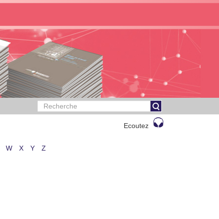
Ecoutez
W
X
Y
Z