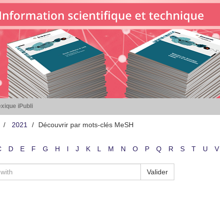
xique iPubli
2021
Découvrir par mots-clés MeSH
C
D
E
F
G
H
I
J
K
L
M
N
O
P
Q
R
S
T
U
V
Valider