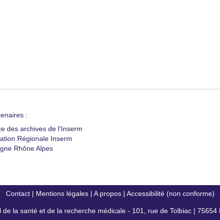
enaires :
ce des archives de l'Inserm
ation Régionale Inserm
gne Rhône Alpes
Contact
|
Mentions légales
|
A propos
|
Accessibilité (non conforme)
al de la santé et de la recherche médicale - 101, rue de Tolbiac | 7565