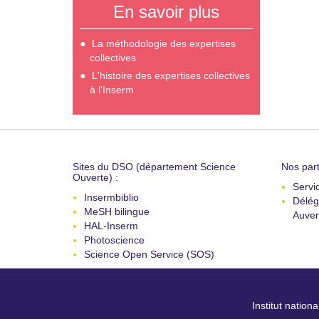
En savoir plus
La méthodologie des expertises
collectives
L'histoire des expertises collectives
à l'Inserm
Sites du DSO (département Science
Nos part
Ouverte) :
Servi
Insermbiblio
Délég
MeSH bilingue
Auver
HAL-Inserm
Photoscience
Science Open Service (SOS)
Institut nation