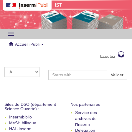
Toggle
navigation
Accueil iPubli
Ecoutez
Valider
Sites du DSO (département
Nos partenaires :
Science Ouverte) :
Service des
Insermbiblio
archives de
MeSH bilingue
l'Inserm
HAL-Inserm
Délégation