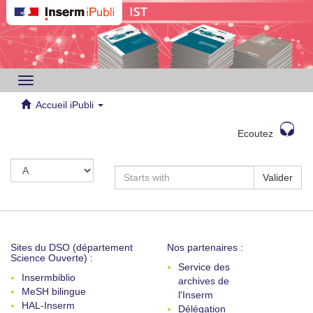
Toggle
navigation
Accueil iPubli
Ecoutez
Valider
Sites du DSO (département
Nos partenaires :
Science Ouverte) :
Service des
Insermbiblio
archives de
MeSH bilingue
l'Inserm
HAL-Inserm
Délégation