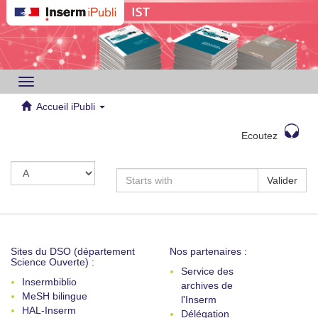
Toggle
navigation
Accueil iPubli
Ecoutez
Valider
Sites du DSO (département
Nos partenaires :
Science Ouverte) :
Service des
Insermbiblio
archives de
MeSH bilingue
l'Inserm
HAL-Inserm
Délégation