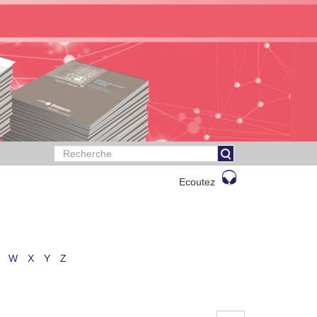
Ecoutez
W
X
Y
Z