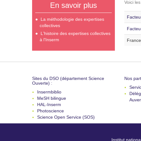
Voici le
En savoir plus
Facteur
La méthodologie des expertises
collectives
Facteu
L'histoire des expertises collectives
à l'Inserm
France
Sites du DSO (département Science
Nos part
Ouverte) :
Servi
Insermbiblio
Délég
MeSH bilingue
Auver
HAL-Inserm
Photoscience
Science Open Service (SOS)
Institut nation