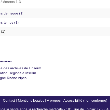
s éléments 1-3
s de risque (1)
rs temps (1)
 (1)
enaires :
ce des archives de l'Inserm
ation Régionale Inserm
gne Rhône Alpes
Contact
|
Mentions légales
|
A propos
|
Accessibilité (non conforme)
al de la santé et de la recherche médicale - 101, rue de Tolbiac | 7565