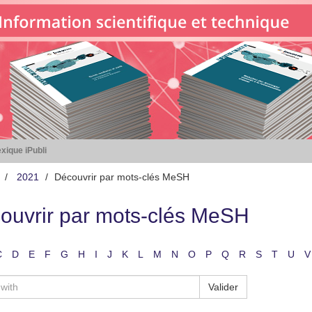
xique iPubli
2021
Découvrir par mots-clés MeSH
ouvrir par mots-clés MeSH
C
D
E
F
G
H
I
J
K
L
M
N
O
P
Q
R
S
T
U
V
Valider