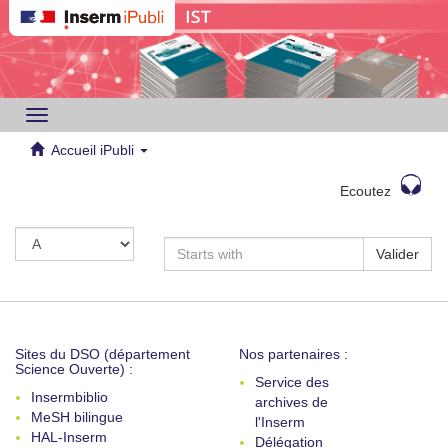
Toggle
navigation
Accueil iPubli
Ecoutez
Valider
Sites du DSO (département
Nos partenaires :
Science Ouverte) :
Service des
Insermbiblio
archives de
MeSH bilingue
l'Inserm
HAL-Inserm
Délégation