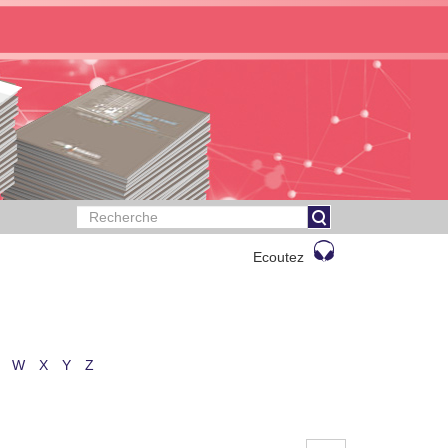
Ecoutez
W
X
Y
Z