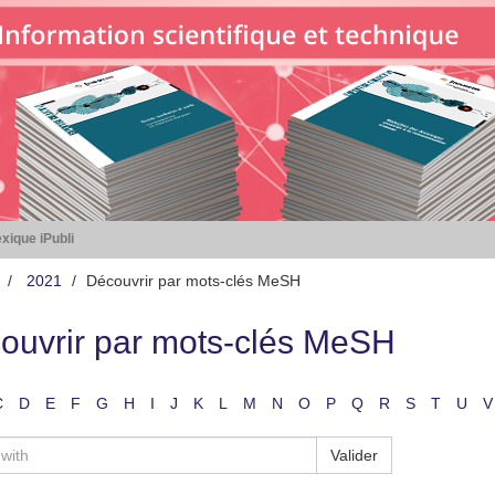
xique iPubli
2021
Découvrir par mots-clés MeSH
ouvrir par mots-clés MeSH
C
D
E
F
G
H
I
J
K
L
M
N
O
P
Q
R
S
T
U
V
Valider