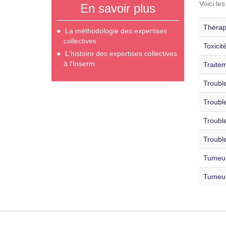
Voici le
En savoir plus
Thérap
La méthodologie des expertises
collectives
Toxicit
L'histoire des expertises collectives
à l'Inserm
Traitem
Trouble
Trouble
Trouble
Trouble
Tumeur
Tumeur