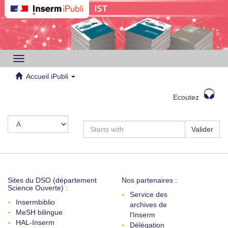
Toggle
navigation
Accueil iPubli
Ecoutez
Valider
Sites du DSO (département
Nos partenaires :
Science Ouverte) :
Service des
Insermbiblio
archives de
MeSH bilingue
l'Inserm
HAL-Inserm
Délégation