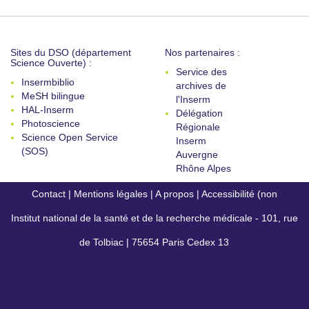
Sites du DSO (département
Nos partenaires :
Science Ouverte) :
Service des
Insermbiblio
archives de
MeSH bilingue
l'Inserm
HAL-Inserm
Délégation
Photoscience
Régionale
Science Open Service
Inserm
(SOS)
Auvergne
Rhône Alpes
Contact
|
Mentions légales
|
A propos
|
Accessibilité (non
Institut national de la santé et de la recherche médicale - 101, rue
conforme)
de Tolbiac | 75654 Paris Cedex 13