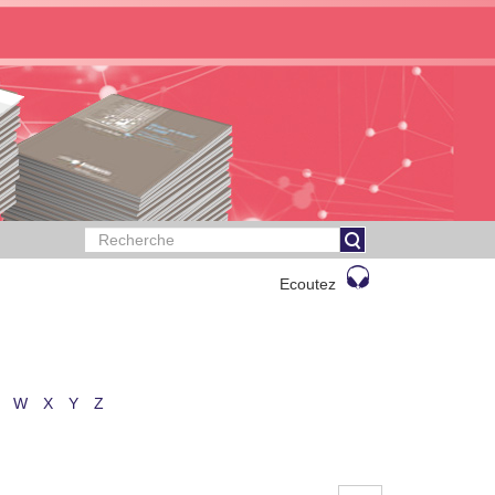
Ecoutez
W
X
Y
Z