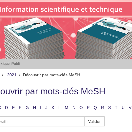
xique iPubli
2021
Découvrir par mots-clés MeSH
ouvrir par mots-clés MeSH
C
D
E
F
G
H
I
J
K
L
M
N
O
P
Q
R
S
T
U
V
Valider