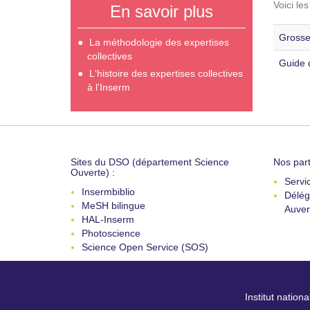
Voici le
En savoir plus
Grosse
La méthodologie des expertises
collectives
Guide 
L'histoire des expertises collectives
à l'Inserm
Sites du DSO (département Science
Nos part
Ouverte) :
Servi
Insermbiblio
Délég
MeSH bilingue
Auver
HAL-Inserm
Photoscience
Science Open Service (SOS)
Institut nation