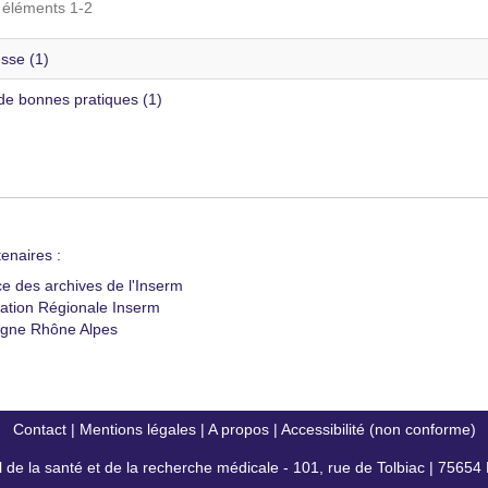
s éléments 1-2
sse (1)
de bonnes pratiques (1)
enaires :
ce des archives de l'Inserm
ation Régionale Inserm
gne Rhône Alpes
Contact
|
Mentions légales
|
A propos
|
Accessibilité (non conforme)
al de la santé et de la recherche médicale - 101, rue de Tolbiac | 7565