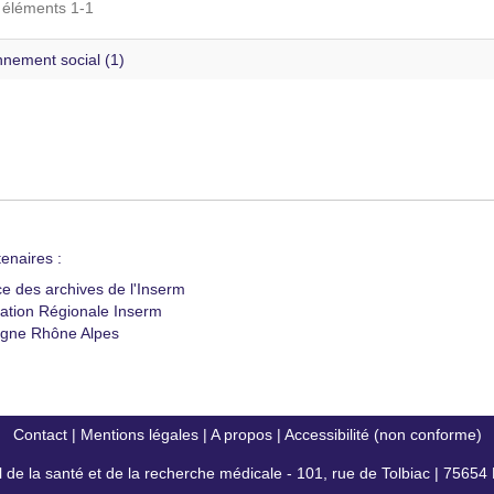
s éléments 1-1
nnement social (1)
enaires :
ce des archives de l'Inserm
ation Régionale Inserm
gne Rhône Alpes
Contact
|
Mentions légales
|
A propos
|
Accessibilité (non conforme)
al de la santé et de la recherche médicale - 101, rue de Tolbiac | 7565