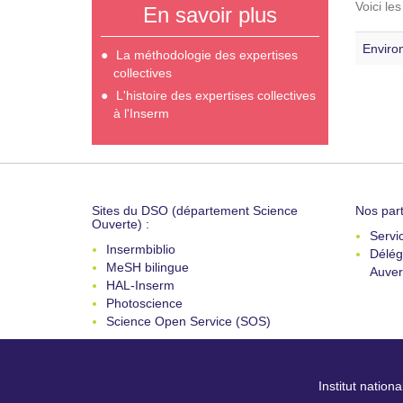
Voici le
En savoir plus
Enviro
La méthodologie des expertises
collectives
L'histoire des expertises collectives
à l'Inserm
Sites du DSO (département Science
Nos part
Ouverte) :
Servi
Insermbiblio
Délég
MeSH bilingue
Auver
HAL-Inserm
Photoscience
Science Open Service (SOS)
Institut nation