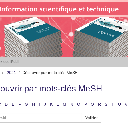
xique iPubli
2021
Découvrir par mots-clés MeSH
ouvrir par mots-clés MeSH
C
D
E
F
G
H
I
J
K
L
M
N
O
P
Q
R
S
T
U
V
Valider