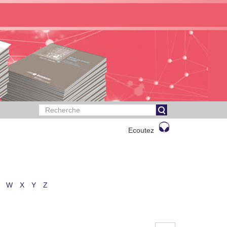
Ecoutez
W
X
Y
Z