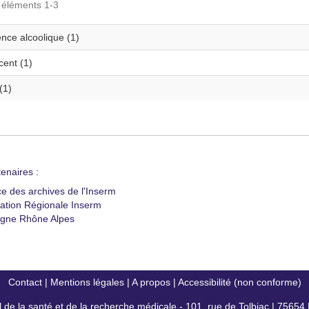
s éléments 1-3
nce alcoolique (1)
cent (1)
(1)
enaires :
ce des archives de l'Inserm
ation Régionale Inserm
gne Rhône Alpes
Contact
|
Mentions légales
|
A propos
|
Accessibilité (non conforme)
al de la santé et de la recherche médicale - 101, rue de Tolbiac | 7565