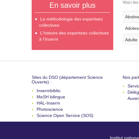
Voici le
En savoir plus
Abstine
La méthodologie des expertises
collectives
Adoles
L'histoire des expertises collectives
à l'Inserm
Adulte 
Sites du DSO (département Science
Nos part
Ouverte) :
Servi
Insermbiblio
Délég
MeSH bilingue
Auver
HAL-Inserm
Photoscience
Science Open Service (SOS)
Institut nation