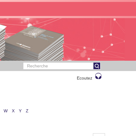
Ecoutez
W
X
Y
Z