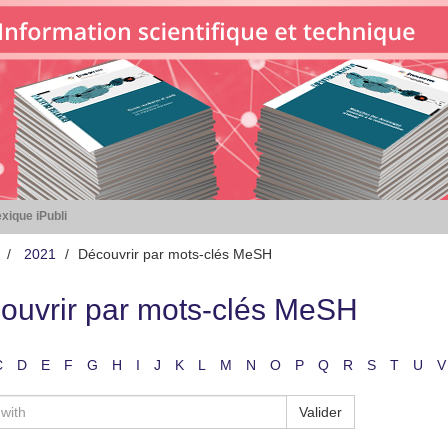
xique iPubli
2021
Découvrir par mots-clés MeSH
ouvrir par mots-clés MeSH
C
D
E
F
G
H
I
J
K
L
M
N
O
P
Q
R
S
T
U
V
Valider