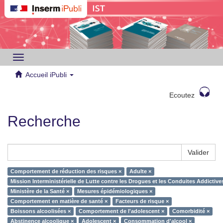
Toggle
navigation
Accueil iPubli
Ecoutez
Recherche
Valider
Comportement de réduction des risques ×
Adulte ×
Mission Interministérielle de Lutte contre les Drogues et les Conduites Addictiv
Ministère de la Santé ×
Mesures épidémiologiques ×
Comportement en matière de santé ×
Facteurs de risque ×
Boissons alcoolisées ×
Comportement de l'adolescent ×
Comorbidité ×
Abstinence alcoolique ×
Adolescent ×
Consommation d'alcool ×