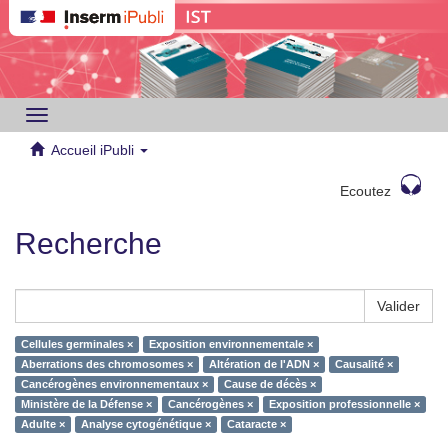
Toggle
navigation
Accueil iPubli
Ecoutez
Recherche
Valider
Cellules germinales ×
Exposition environnementale ×
Aberrations des chromosomes ×
Altération de l'ADN ×
Causalité ×
Cancérogènes environnementaux ×
Cause de décès ×
Ministère de la Défense ×
Cancérogènes ×
Exposition professionnelle ×
Adulte ×
Analyse cytogénétique ×
Cataracte ×