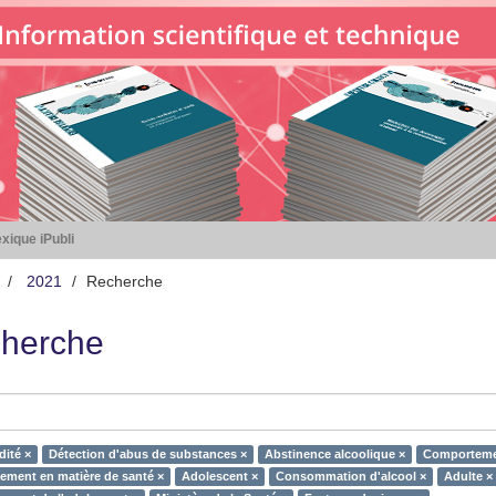
xique iPubli
2021
Recherche
herche
ité ×
Détection d'abus de substances ×
Abstinence alcoolique ×
Comportemen
ment en matière de santé ×
Adolescent ×
Consommation d'alcool ×
Adulte ×