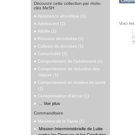
Comporte
Découvrir cette collection par mots-
clés MeSH
Abstinence alcoolique (1)
Voici le
Adolescent (1)
Adulte (1)
Boissons alcoolisées (1)
Collecte de données (1)
Comorbidité (1)
Comportement de l'adolescent (1)
Comportement de réduction des
risques (1)
Comportement en matière de santé
(1)
Consommation d'alcool (1)
... Voir plus
Commanditaire
Ministère de la Santé (1)
Mission Interministérielle de Lutte
contre les Drogues et les Conduites