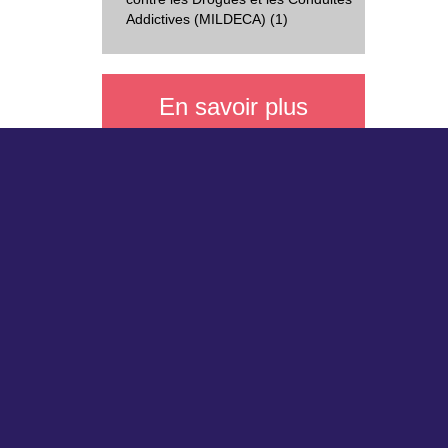
Addictives (MILDECA) (1)
En savoir plus
La méthodologie des expertises
collectives
L'histoire des expertises collectives
à l'Inserm
Sites du DSO (département Science
Nos part
Ouverte) :
Servi
Insermbiblio
Délég
MeSH bilingue
Auver
HAL-Inserm
Photoscience
Science Open Service (SOS)