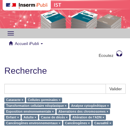
Toggle
navigation
Accueil iPubli
Ecoutez
Recherche
Valider
Cataracte ×
Cellules germinales ×
Transformation cellulaire néoplasique ×
Analyse cytogénétique ×
Exposition environnementale ×
Aberrations des chromosomes ×
Enfant ×
Adulte ×
Cause de décès ×
Altération de l'ADN ×
Cancérogènes environnementaux ×
Cancérogènes ×
Causalité ×