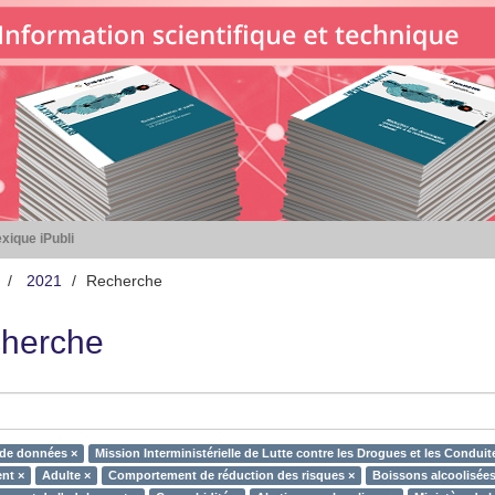
xique iPubli
2021
Recherche
herche
 de données ×
Mission Interministérielle de Lutte contre les Drogues et les Condui
nt ×
Adulte ×
Comportement de réduction des risques ×
Boissons alcoolisées