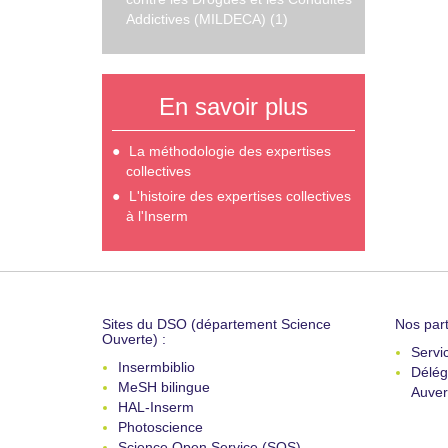
Addictives (MILDECA) (1)
En savoir plus
La méthodologie des expertises
collectives
L'histoire des expertises collectives
à l'Inserm
Sites du DSO (département Science
Nos part
Ouverte) :
Servi
Insermbiblio
Délég
MeSH bilingue
Auver
HAL-Inserm
Photoscience
Science Open Service (SOS)