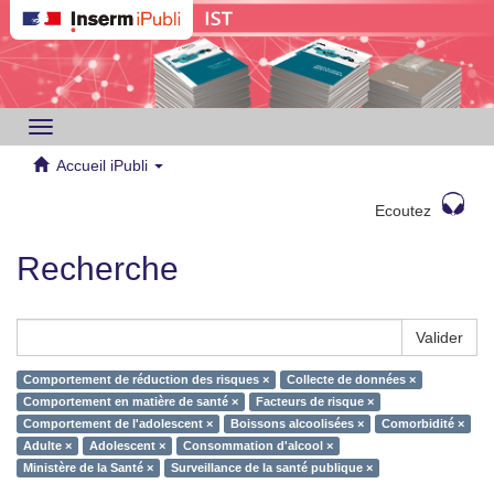
Toggle
navigation
Accueil iPubli
Ecoutez
Recherche
Valider
Comportement de réduction des risques ×
Collecte de données ×
Comportement en matière de santé ×
Facteurs de risque ×
Comportement de l'adolescent ×
Boissons alcoolisées ×
Comorbidité ×
Adulte ×
Adolescent ×
Consommation d'alcool ×
Ministère de la Santé ×
Surveillance de la santé publique ×