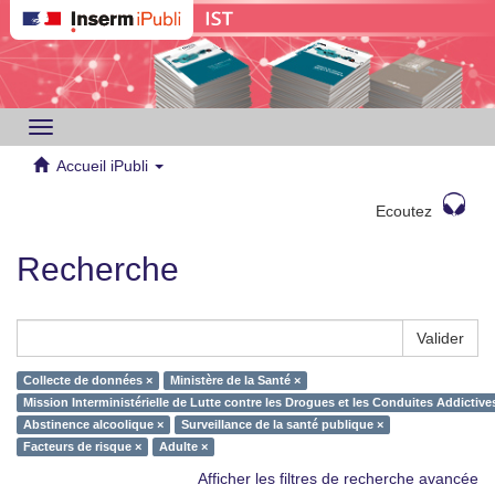
Toggle
navigation
Accueil iPubli
Ecoutez
Recherche
Valider
Collecte de données ×
Ministère de la Santé ×
Mission Interministérielle de Lutte contre les Drogues et les Conduites Addictiv
Abstinence alcoolique ×
Surveillance de la santé publique ×
Facteurs de risque ×
Adulte ×
Afficher les filtres de recherche avancée