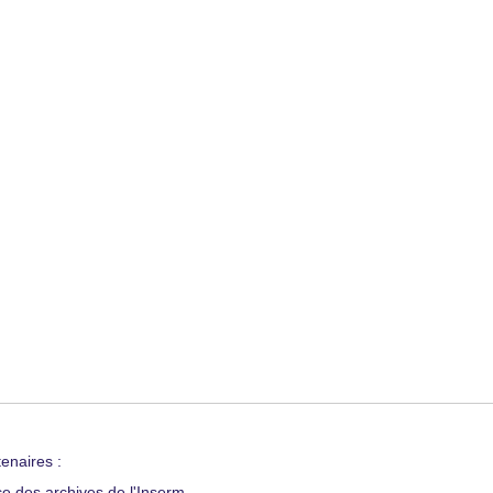
enaires :
ce des archives de l'Inserm