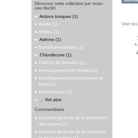
Directio
Découvrir cette collection par mots-
clés MeSH
Actions toxiques (1)
Voici le
Adulte (1)
Antilles (1)
Asthme (1)
Bronchopneumonie (1)
Chlordécone (1)
Collecte de données (1)
Développement de l'enfant (1)
Développement embryonnaire et
fœtal (1)
Endométriose (1)
... Voir plus
Commanditaire
Direction générale de la prévention
des risques (1)
Direction générale de la recherche
et de l’innovation (1)