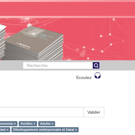
Ecoutez
Valider
eumonie ×
Antilles ×
Adulte ×
ant ×
Développement embryonnaire et fœtal ×