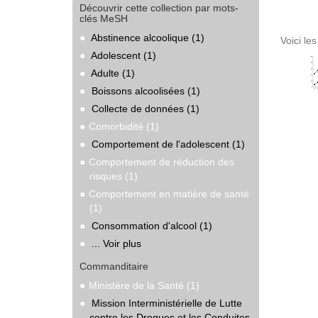
Découvrir cette collection par mots-
clés MeSH
Abstinence alcoolique (1)
Voici le
Adolescent (1)
Adulte (1)
Boissons alcoolisées (1)
Collecte de données (1)
Comorbidité (1)
Comportement de l'adolescent (1)
Comportement de réduction des
risques (1)
Comportement en matière de santé
(1)
Consommation d'alcool (1)
... Voir plus
Commanditaire
Ministère de la Santé (1)
Mission Interministérielle de Lutte
contre les Drogues et les Conduites