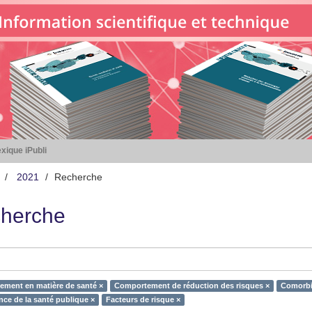
xique iPubli
2021
Recherche
herche
ment en matière de santé ×
Comportement de réduction des risques ×
Comorbi
nce de la santé publique ×
Facteurs de risque ×