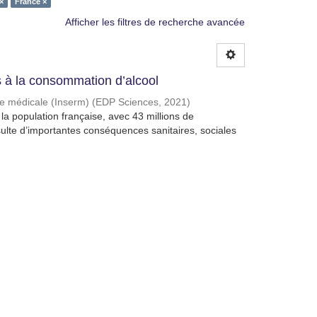
×
France ×
Afficher les filtres de recherche avancée
à la consommation d’alcool
che médicale (Inserm)
(
EDP Sciences
,
2021
)
a population française, avec 43 millions de
lte d’importantes conséquences sanitaires, sociales