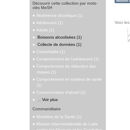
Mission 
Découvrir cette collection par mots-
clés MeSH
Abstinence alcoolique (1)
Voici le
Adolescent (1)
Adulte (1)
Boissons alcoolisées (1)
Collecte de données (1)
Comorbidité (1)
Comportement de l'adolescent (1)
Comportement de réduction des
risques (1)
Comportement en matière de santé
(1)
Consommation d'alcool (1)
... Voir plus
Commanditaire
Ministère de la Santé (1)
Mission Interministérielle de Lutte
contre les Drogues et les Conduites