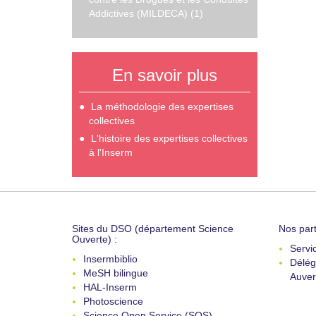
Addictives (MILDECA) (1)
En savoir plus
La méthodologie des expertises
collectives
L'histoire des expertises collectives
à l'Inserm
Sites du DSO (département Science
Nos part
Ouverte) :
Servi
Insermbiblio
Délég
MeSH bilingue
Auver
HAL-Inserm
Photoscience
Science Open Service (SOS)