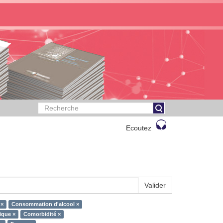
Ecoutez
Valider
 ×
Consommation d'alcool ×
ique ×
Comorbidité ×