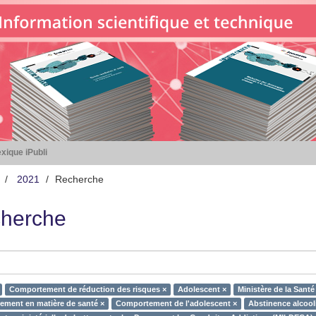
xique iPubli
2021
Recherche
herche
Comportement de réduction des risques ×
Adolescent ×
Ministère de la Santé
ment en matière de santé ×
Comportement de l'adolescent ×
Abstinence alcool