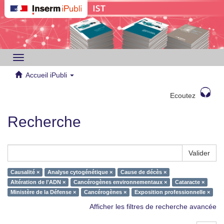
Toggle
navigation
Accueil iPubli
Ecoutez
Recherche
Valider
Causalité ×
Analyse cytogénétique ×
Cause de décès ×
Altération de l'ADN ×
Cancérogènes environnementaux ×
Cataracte ×
Ministère de la Défense ×
Cancérogènes ×
Exposition professionnelle ×
Afficher les filtres de recherche avancée