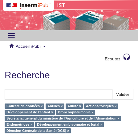
Toggle
navigation
Accueil iPubli
Ecoutez
Recherche
Valider
Collecte de données ×
Antilles ×
Adulte ×
Actions toxiques ×
Développement de l'enfant ×
Bronchopneumonie ×
Secrétariat général du ministère de l’Agriculture et de l’Alimentation ×
Endométriose ×
Développement embryonnaire et fœtal ×
Direction Générale de la Santé (DGS) ×