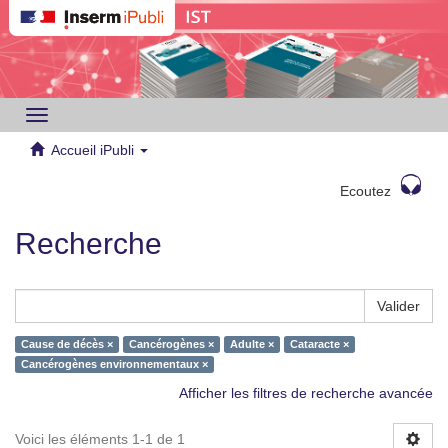
Toggle
navigation
Accueil iPubli
Ecoutez
Recherche
Valider
Cause de décès ×
Cancérogènes ×
Adulte ×
Cataracte ×
Cancérogènes environnementaux ×
Afficher les filtres de recherche avancée
Voici les éléments 1-1 de 1