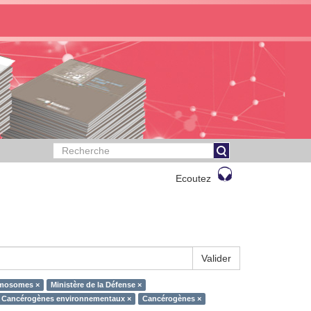
Ecoutez
Valider
omosomes ×
Ministère de la Défense ×
Cancérogènes environnementaux ×
Cancérogènes ×