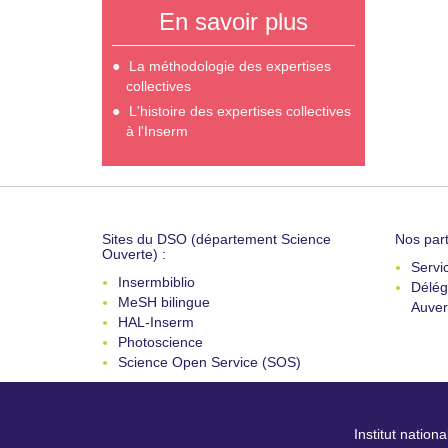
En savoir plus
La méthodologie des expertises
collectives
L'histoire des expertises collectives
à l'Inserm
Sites du DSO (département Science
Nos part
Ouverte) :
Servi
Insermbiblio
Délég
MeSH bilingue
Auver
HAL-Inserm
Photoscience
Science Open Service (SOS)
Institut nation