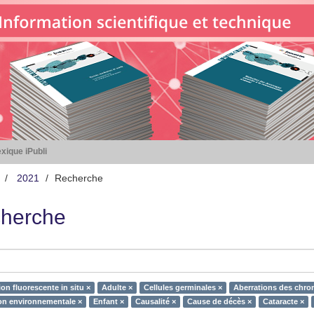
xique iPubli
2021
Recherche
herche
on fluorescente in situ ×
Adulte ×
Cellules germinales ×
Aberrations des chr
on environnementale ×
Enfant ×
Causalité ×
Cause de décès ×
Cataracte ×