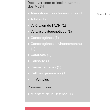
Découvrir cette collection par mots-
clés MeSH
Aberrations des chromosomes (1)
Voici le
Adulte (1)
Altération de l'ADN (1)
Analyse cytogénétique (1)
Cancérogènes (1)
Cancérogènes environnementaux
(1)
Cataracte (1)
Causalité (1)
Cause de décès (1)
Cellules germinales (1)
... Voir plus
Commanditaire
Ministère de la Défense (1)