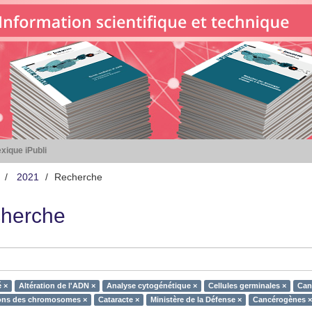
xique iPubli
2021
Recherche
herche
 ×
Altération de l'ADN ×
Analyse cytogénétique ×
Cellules germinales ×
Can
ons des chromosomes ×
Cataracte ×
Ministère de la Défense ×
Cancérogènes ×