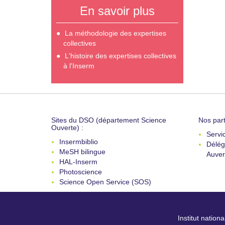
En savoir plus
La méthodologie des expertises
collectives
L'histoire des expertises collectives
à l'Inserm
Sites du DSO (département Science
Nos part
Ouverte) :
Servi
Insermbiblio
Délég
MeSH bilingue
Auver
HAL-Inserm
Photoscience
Science Open Service (SOS)
Institut nation