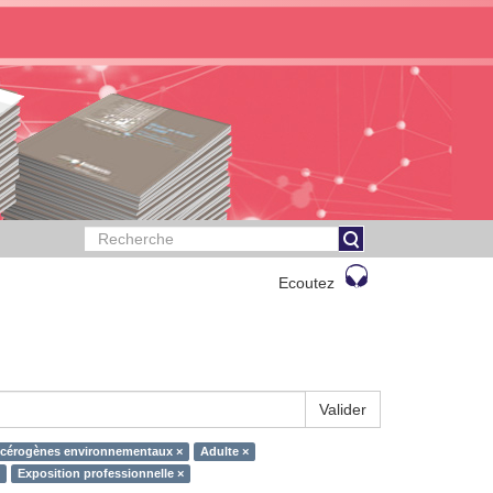
Ecoutez
Valider
cérogènes environnementaux ×
Adulte ×
Exposition professionnelle ×