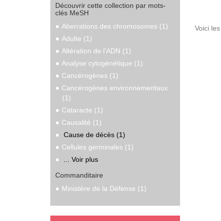
Découvrir cette collection par mots-
clés MeSH
Aberrations des chromosomes (1)
Voici le
Adulte (1)
Altération de l'ADN (1)
Analyse cytogénétique (1)
Cancérogènes (1)
Cancérogènes environnementaux
(1)
Cataracte (1)
Causalité (1)
Cause de décès (1)
Cellules germinales (1)
... Voir plus
Commanditaire
Ministère de la Défense (1)