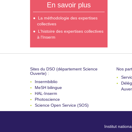
En savoir plus
La méthodologie des expertises
collectives
L'histoire des expertises collectives
à l'Inserm
Sites du DSO (département Science
Nos part
Ouverte) :
Servi
Insermbiblio
Délég
MeSH bilingue
Auver
HAL-Inserm
Photoscience
Science Open Service (SOS)
Institut nation