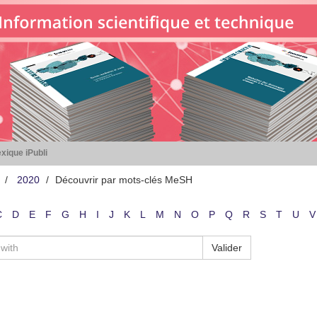
xique iPubli
2020
Découvrir par mots-clés MeSH
C
D
E
F
G
H
I
J
K
L
M
N
O
P
Q
R
S
T
U
V
Valider