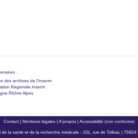
enaires :
ce des archives de l'Inserm
ation Régionale Inserm
gne Rhône Alpes
Contact
|
Mentions légales
|
A propos
|
Accessibilité (non conforme)
al de la santé et de la recherche médicale - 101, rue de Tolbiac | 7565