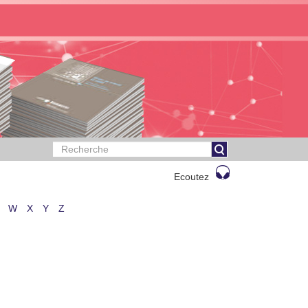
Ecoutez
W
X
Y
Z