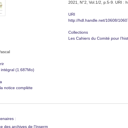
2021, N°2, Vol.1/2, p.5-9. URI : 
URI
http://hdl.handle.net/10608/1060
Collections
Les Cahiers du Comité pour l’hist
Pascal
rir
 intégral (1.687Mo)
a
 la notice complète
enaires :
ce des archives de l'Inserm