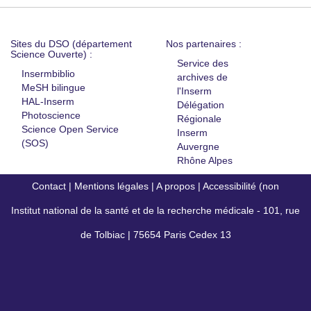
Sites du DSO (département
Nos partenaires :
Science Ouverte) :
Service des
Insermbiblio
archives de
MeSH bilingue
l'Inserm
HAL-Inserm
Délégation
Photoscience
Régionale
Science Open Service
Inserm
(SOS)
Auvergne
Rhône Alpes
Contact
|
Mentions légales
|
A propos
|
Accessibilité (non
Institut national de la santé et de la recherche médicale - 101, rue
conforme)
de Tolbiac | 75654 Paris Cedex 13