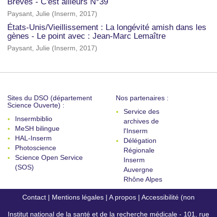
Brèves - C'est ailleurs N°39
Paysant, Julie
(
Inserm
,
2017
)
États-Unis/Vieillissement : La longévité amish dans les
gènes - Le point avec : Jean-Marc Lemaître
Paysant, Julie
(
Inserm
,
2017
)
Sites du DSO (département
Nos partenaires :
Science Ouverte) :
Service des
Insermbiblio
archives de
MeSH bilingue
l'Inserm
HAL-Inserm
Délégation
Photoscience
Régionale
Science Open Service
Inserm
(SOS)
Auvergne
Rhône Alpes
Contact
|
Mentions légales
|
A propos
|
Accessibilité (non
Institut national de la santé et de la recherche médicale - 101, rue
conforme)