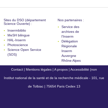
Sites du DSO (département
Nos partenaires :
Science Ouverte) :
Service des
Insermbiblio
archives de
MeSH bilingue
l'Inserm
HAL-Inserm
Délégation
Photoscience
Régionale
Science Open Service
Inserm
(SOS)
Auvergne
Rhône Alpes
Contact
|
Mentions légales
|
A propos
|
Accessibilité (non
Institut national de la santé et de la recherche médicale - 101, rue
conforme)
de Tolbiac | 75654 Paris Cedex 13