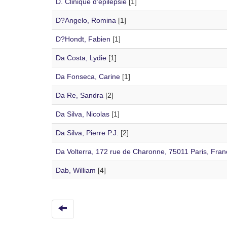
D. Clinique d’épilepsie
[1]
D?Angelo, Romina
[1]
D?Hondt, Fabien
[1]
Da Costa, Lydie
[1]
Da Fonseca, Carine
[1]
Da Re, Sandra
[2]
Da Silva, Nicolas
[1]
Da Silva, Pierre P.J.
[2]
Da Volterra, 172 rue de Charonne, 75011 Paris, Fran
Dab, William
[4]