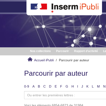
Nos collections
Parcourir
Rapport d'activité
Le
Accueil iPubli
Parcourir par auteur
Parcourir par auteur
0-9
A
B
C
D
E
F
G
H
I
J
K
L
M
N
Voici les éléments 6854-6873 de 31984