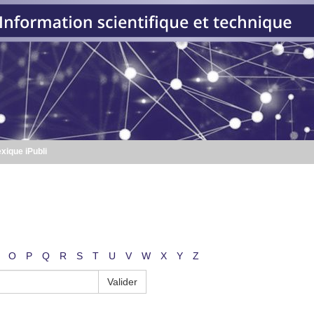
xique iPubli
O
P
Q
R
S
T
U
V
W
X
Y
Z
Valider