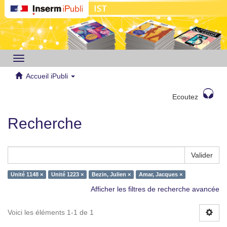
Toggle
navigation
Accueil iPubli
Ecoutez
Recherche
Valider
Unité 1148 ×
Unité 1223 ×
Bezin, Julien ×
Amar, Jacques ×
Afficher les filtres de recherche avancée
Voici les éléments 1-1 de 1