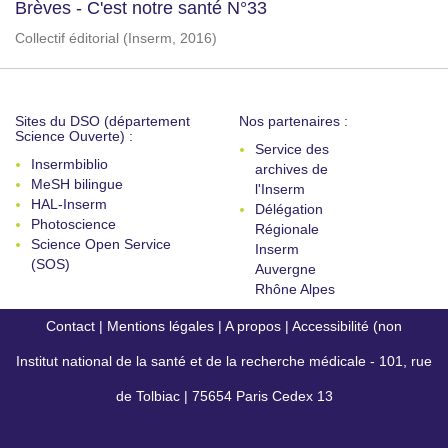
Brèves - C'est notre santé N°33
Collectif éditorial
(
Inserm
,
2016
)
Sites du DSO (département
Nos partenaires :
Science Ouverte) :
Service des
Insermbiblio
archives de
MeSH bilingue
l'Inserm
HAL-Inserm
Délégation
Photoscience
Régionale
Science Open Service
Inserm
(SOS)
Auvergne
Rhône Alpes
Contact
|
Mentions légales
|
A propos
|
Accessibilité (non
Institut national de la santé et de la recherche médicale - 101, rue
conforme)
de Tolbiac | 75654 Paris Cedex 13