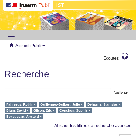
Toggle
navigation
Accueil iPubli
Ecoutez
Recherche
Valider
Fahraeus, Robin ×
Guillermet-Guibert, Julie ×
Dehaene, Stanislas ×
Blum, David ×
Gilson, Eric ×
Conchon, Sophie ×
Bensussan, Armand ×
Afficher les filtres de recherche avancée